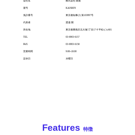
会社名
株式会社 開進
屋号
KAISHIN
免許番号
東京都知事(2) 第103997号
代表者
渡邉 開
所在地
東京都豊島区北大塚1丁目17-9 平松ビル601
TEL
03-6903-6157
FAX
03-6903-6158
営業時間
9:00~18:00
定休日
水曜日
Features
特徴